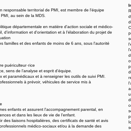
I
n responsable territorial de PMI, est membre de l'équipe
R
T PMI, au sein de la MDS.
d
d
olitique départementale en matière d'action sociale et médico-
C
l, d'information et d'orientation et à l'élaboration du projet de
p
uation
s
s familles et des enfants de moins de 6 ans, sous l'autorité
l
l
d
o
re puériculteur·rice
p
ce, sens de l’analyse et esprit d’équipe.
d
 et paramédicaux et à renseigner les outils de suivi PMI.
r
fessionnels à prévoir, véhicules de service mis à
l
a
u
d
re
c
unes enfants et assurent l'accompagnement parental, en
s
nces et dans les lieux de vie de l'enfant.
p
ir des liaisons hospitalières, des certificats de santé et avis
I
professionnels médico-sociaux et/ou à la demande des
s