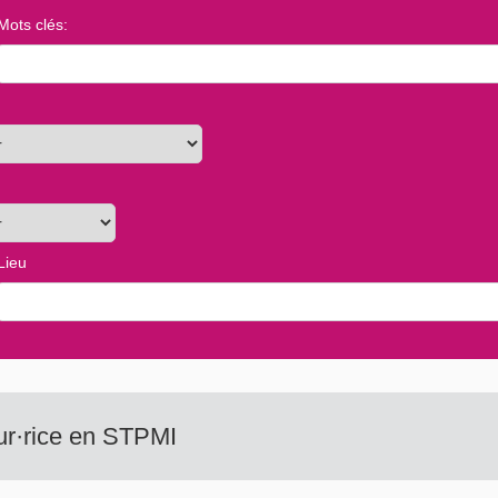
Mots clés
:
Lieu
eur·rice en STPMI