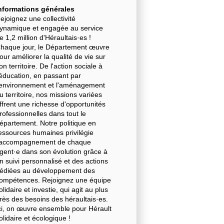
nformations générales
ejoignez une collectivité
ynamique et engagée au service
e 1,2 million d'Héraultais·es !
haque jour, le Département œuvre
our améliorer la qualité de vie sur
on territoire. De l'action sociale à
'éducation, en passant par
'environnement et l'aménagement
u territoire, nos missions variées
ffrent une richesse d'opportunités
rofessionnelles dans tout le
épartement. Notre politique en
essources humaines privilégie
'accompagnement de chaque
gent·e dans son évolution grâce à
n suivi personnalisé et des actions
édiées au développement des
ompétences. Rejoignez une équipe
olidaire et investie, qui agit au plus
rès des besoins des héraultais·es.
ci, on œuvre ensemble pour Hérault
olidaire et écologique !