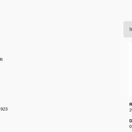
I
MI
R
4-923
2
D
0