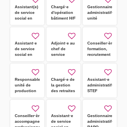
Assistant(e)
Chargé·e
Gestionnaire
de service
d'opération
administratif·ve
social en
bâtiment H/F
unité
STS - CDD
éducative
H/F
Assistant·e
Adjoint·e au
Conseiller·ère
de service
chef de
formation,
social en
service
recrutement
STS H/F
ingénierie
et outils
budgétaire,
numériques
financière et
des
comptable
assistants
Responsable
Chargé·e de
Assistant·e
H/F
familiaux
unité de
la gestion
administratif·ve
H/F
production
des retraites
STEF
culinaire
d'Agde H/F
Conseiller·ère
Assistant·e
Gestionnaire
accompagnement
de service
administratif·ve
professionnel
social en
RAPO