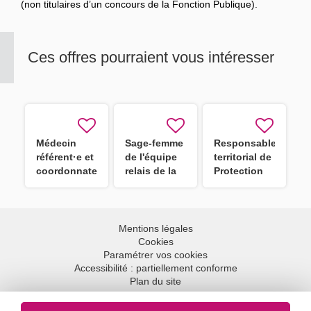
(non titulaires d’un concours de la Fonction Publique).
Ces offres pourraient vous intéresser
Médecin
Sage-femme
Responsable
référent·e et
de l'équipe
territorial de
coordonnateur·trice
relais de la
Protection
de la
DGA ASEF
Maternelle et
protection
H/F
Infantile
de l'enfance
(PMI) F/H
H/F
Mentions légales
Cookies
Paramétrer vos cookies
Accessibilité : partiellement conforme
Plan du site
Aller en haut