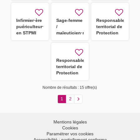
Auxiliaire de
H/F
puériculture
H/F
Infirmier·ère
Sage-femme
Responsable
puériculteur·rice
/
territorial de
en STPMI
maïeuticien·ne
Protection
en STPMI
Maternelle et
Infantile
(PMI) F/H
Responsable
territorial de
Protection
Maternelle et
Infantile
Nombre de résultats :
15 offre(s)
(PMI) F/H
1
2
Mentions légales
Cookies
Paramétrer vos cookies
Accessibilité : partiellement conforme