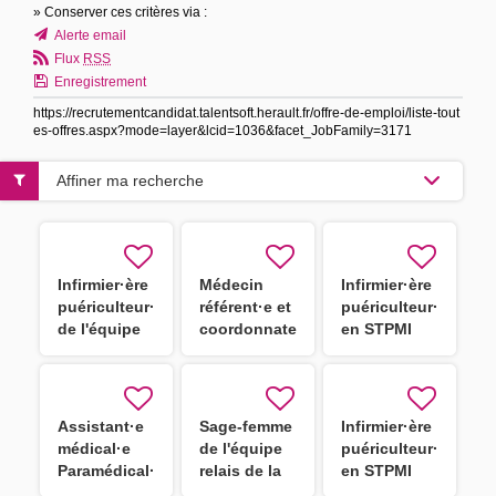
» Conserver ces critères via :
Alerte email
Flux
RSS
Enregistrement
https://recrutementcandidat.talentsoft.herault.fr/offre-de-emploi/liste-tout
es-offres.aspx?mode=layer&lcid=1036&facet_JobFamily=3171
Affiner ma recherche
Infirmier·ère
Médecin
Infirmier·ère
puériculteur·rice
référent·e et
puériculteur·rice
de l'équipe
coordonnateur·trice
en STPMI
relais de la
de la
DGA ASEF
protection
H/F
de l'enfance
H/F
Assistant·e
Sage-femme
Infirmier·ère
médical·e
de l'équipe
puériculteur·rice
Paramédical·e
relais de la
en STPMI
en PMI -
DGA ASEF