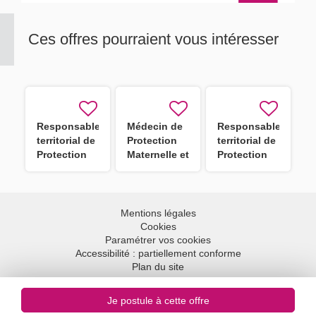
Ces offres pourraient vous intéresser
Responsable
Médecin de
Responsable
territorial de
Protection
territorial de
Protection
Maternelle et
Protection
Maternelle et
Infantile
Maternelle et
Infantile
(PMI)
Infantile
(PMI) F/H
secteur Est
(PMI) F/H
Hérault F/H
Mentions légales
(6 postes à
Cookies
pourvoir)
Paramétrer vos cookies
Accessibilité : partiellement conforme
Plan du site
Aller en haut