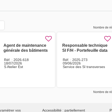
Nombre de rés
Agent de maintenance
Responsable technique
générale des bâtiments
SI F/H - Portefeuille data
H/F
et dématérialisation
Réf. : 2026-618
Réf. : 2025-273
18/07/2026
09/06/2026
S Atelier Est
Service des SI transverses
Nombre de rés
ramétrer vos
Accessibilité : partiellement
P