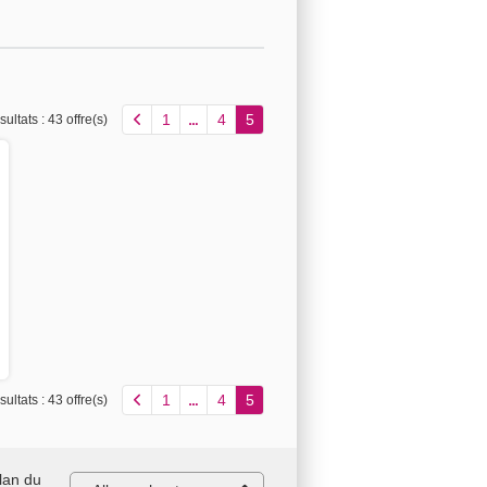
1
4
5
ultats :
43 offre(s)
1
4
5
ultats :
43 offre(s)
lan du