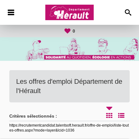
0
Les offres d'emploi Département de
l'Hérault
Critères sélectionnés :
https://recrutementcandidat.talentsoft.herault.fr/offre-de-emploi/liste-tout
es-offres.aspx?mode=layer&lcid=1036