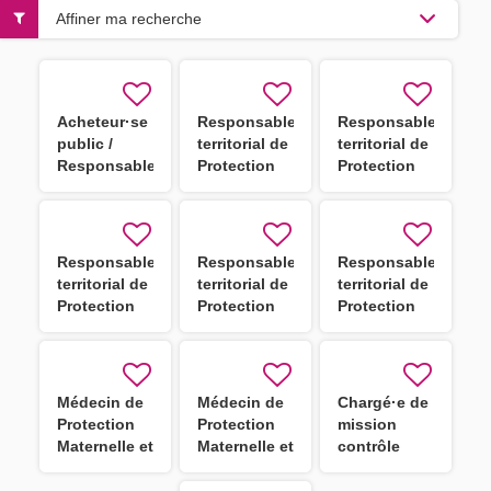
Affiner ma recherche
Acheteur·se
Responsable
Responsable
public /
territorial de
territorial de
Responsable
Protection
Protection
centrale
Maternelle et
Maternelle et
d'achat
Infantile
Infantile
(PMI) F/H
(PMI) F/H
Responsable
Responsable
Responsable
territorial de
territorial de
territorial de
Protection
Protection
Protection
Maternelle et
Maternelle et
Maternelle et
Infantile
Infantile
Infantile
(PMI) F/H
(PMI) F/H
(PMI) F/H
Médecin de
Médecin de
Chargé·e de
Protection
Protection
mission
Maternelle et
Maternelle et
contrôle
Infantile
Infantile
interne
(PMI)
(PMI)
comptable