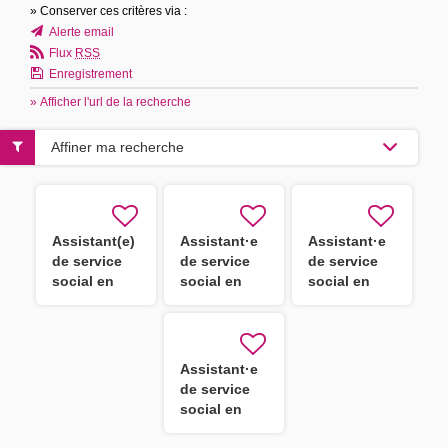
» Conserver ces critères via :
Alerte email
Flux
RSS
Enregistrement
» Afficher l'url de la recherche
Affiner ma recherche
Assistant(e)
Assistant·e
Assistant·e
de service
de service
de service
social en
social en
social en
STS - CDD
STS H/F
STS
Assistant·e
de service
social en
STS H/F