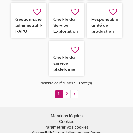
d'Agde H/F
Gestionnaire
Chef·fe du
Responsable
administratif·ve
Service
unité de
RAPO
Exploitation
production
pour
culinaire de
l'Agence
Lansargues
Bâtiment Est
H/F
Chef·fe du
service
plateforme
d'orientation
ASE H/F
Nombre de résultats :
18 offre(s)
1
2
Mentions légales
Cookies
Paramétrer vos cookies
Accessibilité : partiellement conforme