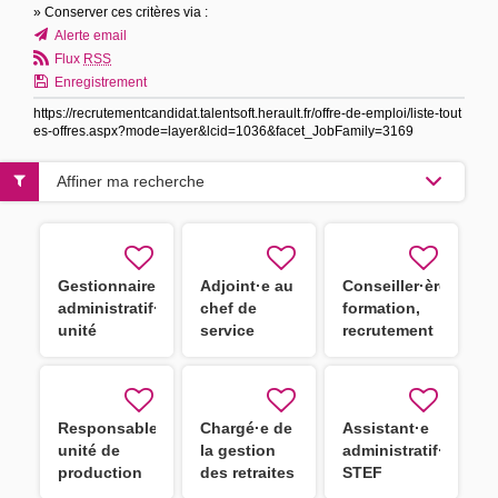
» Conserver ces critères via :
Alerte email
Flux
RSS
Enregistrement
https://recrutementcandidat.talentsoft.herault.fr/offre-de-emploi/liste-tout
es-offres.aspx?mode=layer&lcid=1036&facet_JobFamily=3169
Affiner ma recherche
Gestionnaire
Adjoint·e au
Conseiller·ère
administratif·ve
chef de
formation,
unité
service
recrutement
éducative
ingénierie
et outils
H/F
budgétaire,
numériques
financière et
des
comptable
assistants
Responsable
Chargé·e de
Assistant·e
H/F
familiaux
unité de
la gestion
administratif·ve
H/F
production
des retraites
STEF
culinaire