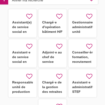
Affiner ma recherche
Assistant(e)
Chargé·e
Gestionnaire
de service
d'opération
administratif·ve
social en
bâtiment H/F
unité
STS - CDD
éducative
H/F
Assistant·e
Adjoint·e au
Conseiller·ère
de service
chef de
formation,
social en
service
recrutement
STS H/F
ingénierie
et outils
budgétaire,
numériques
financière et
des
comptable
assistants
Responsable
Chargé·e de
Assistant·e
H/F
familiaux
unité de
la gestion
administratif·ve
H/F
production
des retraites
STEF
culinaire
d'Agde H/F