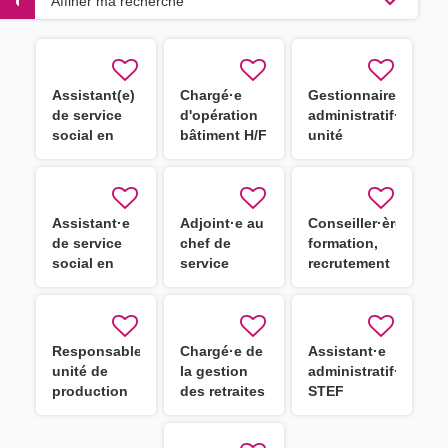
Affiner ma recherche
Assistant(e)
Chargé·e
Gestionnaire
de service
d'opération
administratif·ve
social en
bâtiment H/F
unité
STS - CDD
éducative
H/F
Assistant·e
Adjoint·e au
Conseiller·ère
de service
chef de
formation,
social en
service
recrutement
STS H/F
ingénierie
et outils
budgétaire,
numériques
financière et
des
comptable
assistants
Responsable
Chargé·e de
Assistant·e
H/F
familiaux
unité de
la gestion
administratif·ve
H/F
production
des retraites
STEF
culinaire
d'Agde H/F