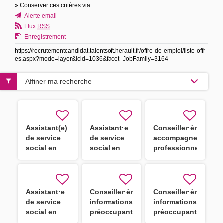
» Conserver ces critères via :
Alerte email
Flux
RSS
Enregistrement
https://recrutementcandidat.talentsoft.herault.fr/offre-de-emploi/liste-offr
es.aspx?mode=layer&lcid=1036&facet_JobFamily=3164
Affiner ma recherche
Assistant(e)
Assistant·e
Conseiller·ère
de service
de service
accompagnement
social en
social en
professionnel
STS - CDD
STS H/F
des
assistants
familiaux
Assistant·e
Conseiller·ère
Conseiller·ère
de service
informations
informations
social en
préoccupantes
préoccupantes
STS
H/F
H/F